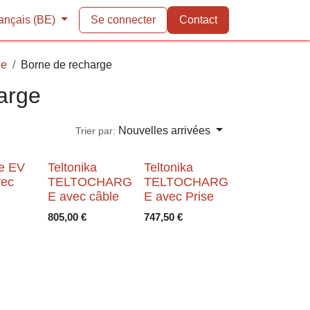
nts
çais (BE)
Se connecter
Contact
arge
Borne de recharge
arge
Nouvelles arrivées
Trier par:
e EV
Teltonika
Teltonika
ec
TELTOCHARG
TELTOCHARG
E avec câble
E avec Prise
€
805,00
€
747,50
€