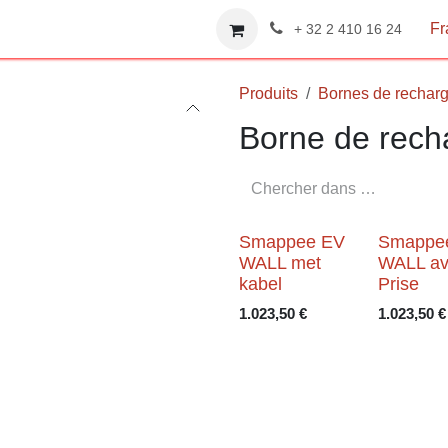
Contactez-nous
Boutique
Professionals
Événeme
Fran
+ 32 2 410 16 24
Produits
Bornes de rech
Borne de rech
Smappee EV
Smappe
WALL met
WALL av
kabel
Prise
1.023,50
€
1.023,50