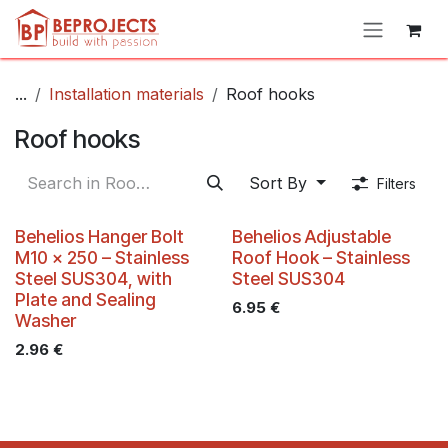
Skip to Content
...
Installation materials
Roof hooks
Roof hooks
Sort By
Filters
Behelios Hanger Bolt
Behelios Adjustable
M10 x 250 – Stainless
Roof Hook – Stainless
Steel SUS304, with
Steel SUS304
Plate and Sealing
6.95
€
Washer
2.96
€