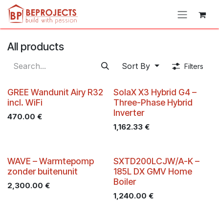
Skip to Content
All products
Sort By
Filters
GREE Wandunit Airy R32
SolaX X3 Hybrid G4 –
incl. WiFi
Three-Phase Hybrid
Inverter
470.00
€
1,162.33
€
WAVE – Warmtepomp
SXTD200LCJW/A-K –
zonder buitenunit
185L DX GMV Home
Boiler
2,300.00
€
1,240.00
€