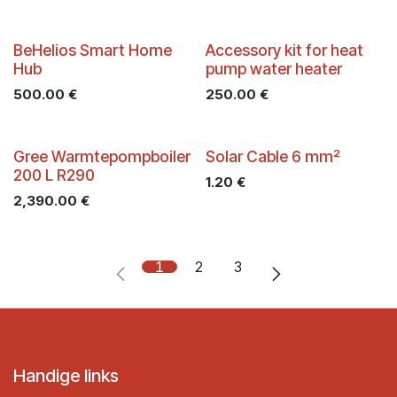
BeHelios Smart Home
Accessory kit for heat
Hub
pump water heater
500.00
€
250.00
€
Gree Warmtepompboiler
Solar Cable 6 mm²
200 L R290
1.20
€
2,390.00
€
1
2
3
Handige links