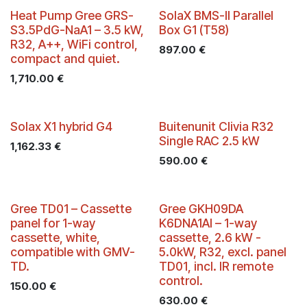
Heat Pump Gree GRS-
SolaX BMS-II Parallel
S3.5PdG-NaA1 – 3.5 kW,
Box G1 (T58)
R32, A++, WiFi control,
897.00
€
compact and quiet.
1,710.00
€
Solax X1 hybrid G4
Buitenunit Clivia R32
Single RAC 2.5 kW
1,162.33
€
590.00
€
Gree TD01 – Cassette
Gree GKH09DA
panel for 1-way
K6DNA1AI – 1-way
cassette, white,
cassette, 2.6 kW -
compatible with GMV-
5.0kW, R32, excl. panel
TD.
TD01, incl. IR remote
control.
150.00
€
630.00
€