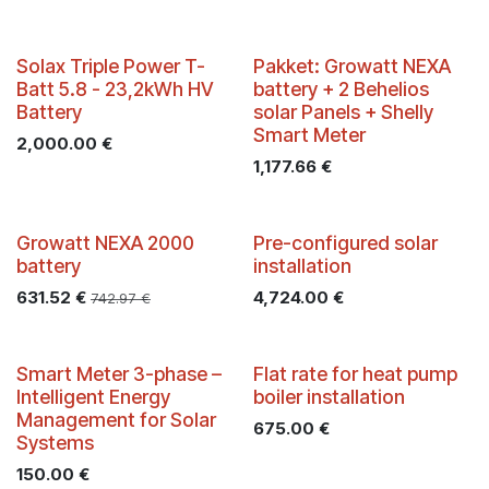
PROMO
Solax Triple Power T-
Pakket: Growatt NEXA
Batt 5.8 - 23,2kWh HV
battery + 2 Behelios
Battery
solar Panels + Shelly
Smart Meter
2,000.00
€
1,177.66
€
PROMO
Batibouw -35%
Growatt NEXA 2000
Pre-configured solar
battery
installation
631.52
€
4,724.00
€
742.97
€
Smart Meter 3-phase –
Flat rate for heat pump
Intelligent Energy
boiler installation
Management for Solar
675.00
€
Systems
150.00
€