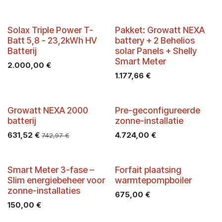
PROMO
Solax Triple Power T-
Pakket: Growatt NEXA
Batt 5,8 - 23,2kWh HV
battery + 2 Behelios
Batterij
solar Panels + Shelly
Smart Meter
2.000,00
€
1.177,66
€
PROMO
Batibouw -35%
Growatt NEXA 2000
Pre-geconfigureerde
batterij
zonne-installatie
631,52
€
4.724,00
€
742,97
€
Smart Meter 3-fase –
Forfait plaatsing
Slim energiebeheer voor
warmtepompboiler
zonne-installaties
675,00
€
150,00
€