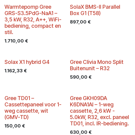
Warmtepomp Gree
SolaX BMS-II Parallel
GRS-S3.5PdG-NaA1 –
Box G1 (T58)
3,5 kW, R32, A++, WiFi-
897,00
€
bediening, compact en
stil.
1.710,00
€
Solax X1 hybrid G4
Gree Clivia Mono Split
Buitenunit – R32
1.162,33
€
590,00
€
Gree TD01 –
Gree GKH09DA
Cassettepaneel voor 1-
K6DNA1AI – 1-weg
weg cassette, wit
cassette, 2,6 kW -
(GMV-TD)
5.0kW, R32, excl. paneel
TD01, incl. IR-bediening.
150,00
€
630,00
€