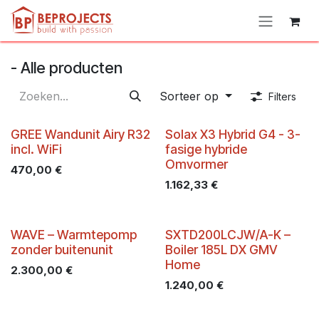
Overslaan naar inhoud
- Alle producten
Sorteer op
Filters
GREE Wandunit Airy R32
Solax X3 Hybrid G4 - 3-
incl. WiFi
fasige hybride
Omvormer
470,00
€
1.162,33
€
WAVE – Warmtepomp
SXTD200LCJW/A-K –
zonder buitenunit
Boiler 185L DX GMV
Home
2.300,00
€
1.240,00
€