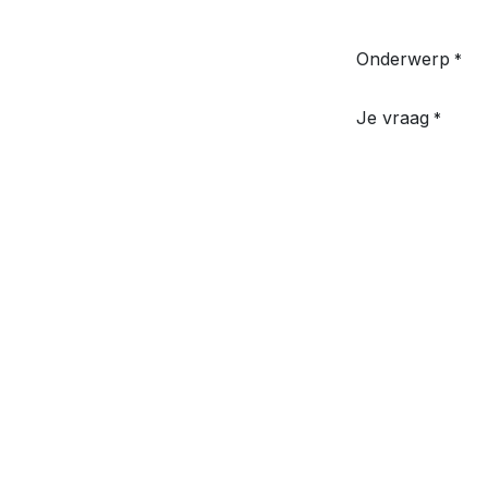
Onderwerp
*
Je vraag
*
Over BeProjects
📍 Zaventem - Leuven - Oude
Mechelen -Jodoigne - Ath - 
- Eghezee