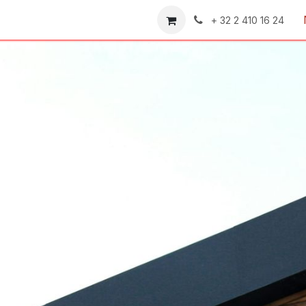
en
Contact
Shop
General terms and conditions an
+ 32 2 410 16 24