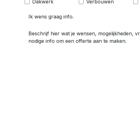
Dakwerk
Verbouwen
naarde -
Brugge