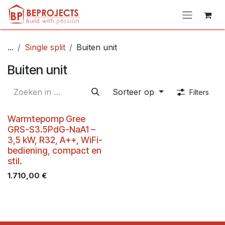
Overslaan naar inhoud
...
Single split
Buiten unit
Buiten unit
Sorteer op
Filters
Warmtepomp Gree
GRS-S3.5PdG-NaA1 –
3,5 kW, R32, A++, WiFi-
bediening, compact en
stil.
1.710,00
€