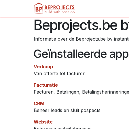
Overslaan naar inhoud
Startpagina
Dienst
Beprojects.be b
Informatie over de Beprojects.be bv instan
Geïnstalleerde appl
Verkoop
Van offerte tot facturen
Facturatie
Facturen, Betalingen, Betalingsherinnering
CRM
Beheer leads en sluit pospects
Website
Enterprise websitebouwer