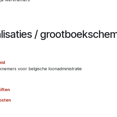
alisaties / grootboeksche
eid
knemers voor belgische loonadministratie
iften
kosten