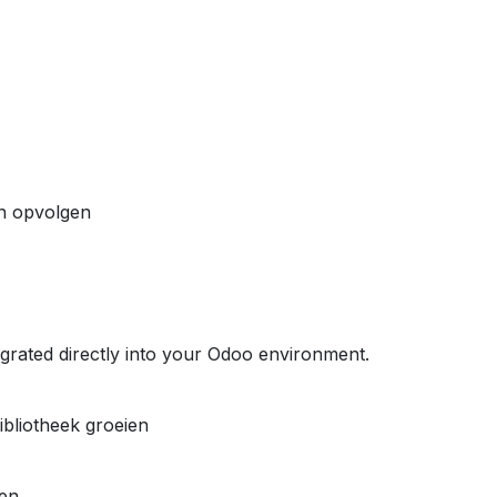
en opvolgen
egrated directly into your Odoo environment.
bibliotheek groeien
en