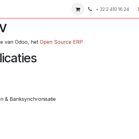
en
Contact
Shop
General terms and conditions an
+ 32 2 410 16 24
v
tie van Odoo, het
Open Source ERP
icaties
en & Banksynchronisatie