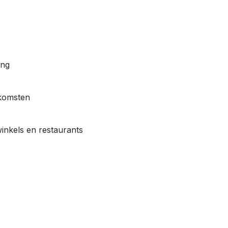
ing
komsten
winkels en restaurants