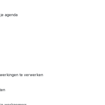
 je agenda
ewerkingen te verwerken
ten
 je werknemers